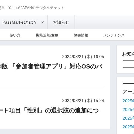
単 Yahoo! JAPANのデジタルチケット
PassMarketとは？
お知らせ
使い方
機能追加/変更
障害情報
メンテナンス
お知
2024/03/21 (木) 16:05
id版 「参加者管理アプリ」対応OSのバ
アー
2024/03/21 (木) 15:24
202
ート項目「性別」の選択肢の追加につ
202
202
202